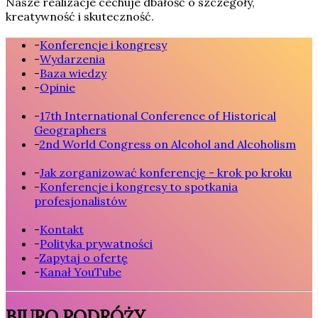
Nasze realizacje cechuje dbałość o szczegóły,
kreatywność i skuteczność.
-
Konferencje i kongresy
-
Wydarzenia
-
Baza wiedzy
-
Opinie
-
17th International Conference of Historical
Geographers
-
2nd World Congress on Alcohol and Alcoholism
-
Jak zorganizować konferencję - krok po kroku
-
Konferencje i kongresy to spotkania
profesjonalistów
-
Kontakt
-
Polityka prywatności
-
Zapytaj o ofertę
-
Kanał YouTube
BIURO PODRÓŻY