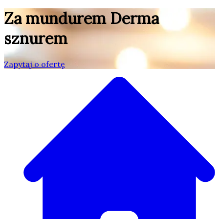
Za mundurem Derma
sznurem
Zapytaj o ofertę