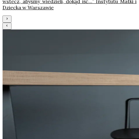
wstecz, abyśmy wiedzieli, dokąd iść…” Instytutu Matki i
Dziecka w Warszawie