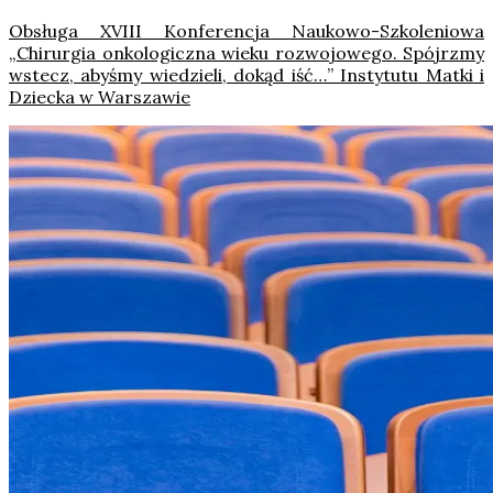
Obsługa XVIII Konferencja Naukowo-Szkoleniowa
„Chirurgia onkologiczna wieku rozwojowego. Spójrzmy
wstecz, abyśmy wiedzieli, dokąd iść…” Instytutu Matki i
Dziecka w Warszawie