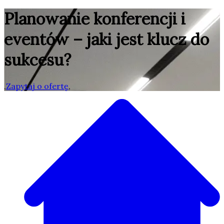
Planowanie konferencji i
eventów – jaki jest klucz do
sukcesu?
,
Zapytaj o ofertę
,