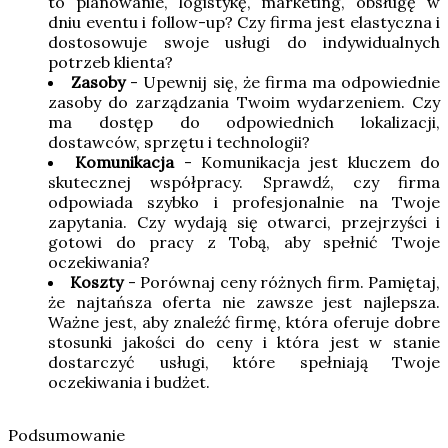
to planowanie, logistykę, marketing, obsługę w
dniu eventu i follow-up? Czy firma jest elastyczna i
dostosowuje swoje usługi do indywidualnych
potrzeb klienta?
Zasoby
- Upewnij się, że firma ma odpowiednie
zasoby do zarządzania Twoim wydarzeniem. Czy
ma dostęp do odpowiednich lokalizacji,
dostawców, sprzętu i technologii?
Komunikacja
- Komunikacja jest kluczem do
skutecznej współpracy. Sprawdź, czy firma
odpowiada szybko i profesjonalnie na Twoje
zapytania. Czy wydają się otwarci, przejrzyści i
gotowi do pracy z Tobą, aby spełnić Twoje
oczekiwania?
Koszty
- Porównaj ceny różnych firm. Pamiętaj,
że najtańsza oferta nie zawsze jest najlepsza.
Ważne jest, aby znaleźć firmę, która oferuje dobre
stosunki jakości do ceny i która jest w stanie
dostarczyć usługi, które spełniają Twoje
oczekiwania i budżet.
Podsumowanie